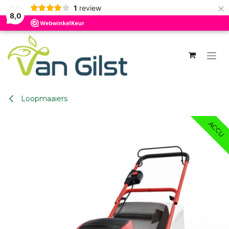
×
1
review
8,0
Overslaan naar inhoud
Loopmaaiers
ACCU