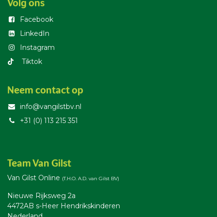
Volg ons
Facebook
LinkedIn
Instagram
T​iktok
Neem contact op
info@vangilstbv.nl
+31 (0) 113 215 351
Team Van Gilst
Van Gilst Online
(T.H.O. A.D. van Gilst BV)
Nieuwe Rijksweg 2a
4472AB s-Heer Hendrikskinderen
Nederland