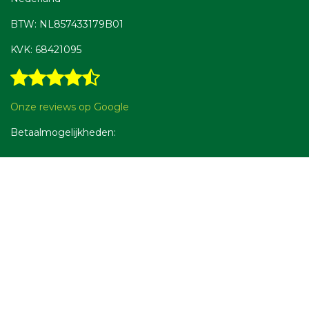
BTW: NL857433179B01
KVK: 68421095
Onze reviews op Google
Betaalmogelijkheden: