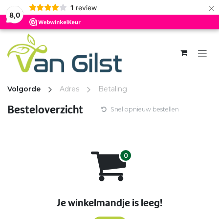
×
1
review
8,0
Overslaan naar inhoud
Volgorde
Adres
Betaling
Besteloverzicht
Snel opnieuw bestellen
Je winkelmandje is leeg!