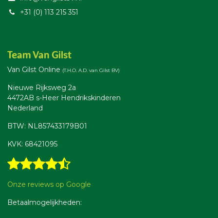
+31 (0) 113 215 351
Team Van Gilst
Van Gilst Online
(T.H.O. A.D. van Gilst BV)
Nieuwe Rijksweg 2a
4472AB s-Heer Hendrikskinderen
Nederland
BTW: NL857433179B01
KVK: 68421095
Onze reviews op Google
Betaalmogelijkheden: