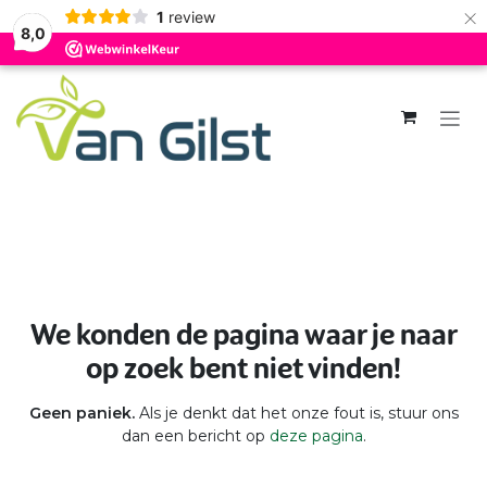
×
1
review
8,0
Overslaan naar inhoud
Fout 404
We konden de pagina waar je naar
op zoek bent niet vinden!
Geen paniek.
Als je denkt dat het onze fout is, stuur ons
dan een bericht op
deze pagina
.