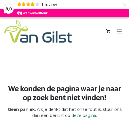
×
1
review
8,0
Overslaan naar inhoud
Fout 404
We konden de pagina waar je naar
op zoek bent niet vinden!
Geen paniek.
Als je denkt dat het onze fout is, stuur ons
dan een bericht op
deze pagina
.