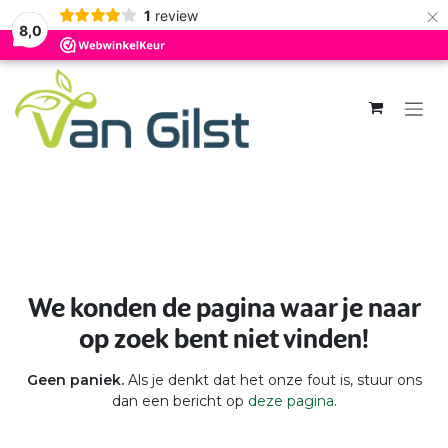
×
1
review
8,0
Overslaan naar inhoud
Fout 404
We konden de pagina waar je naar
op zoek bent niet vinden!
Geen paniek.
Als je denkt dat het onze fout is, stuur ons
dan een bericht op
deze pagina
.