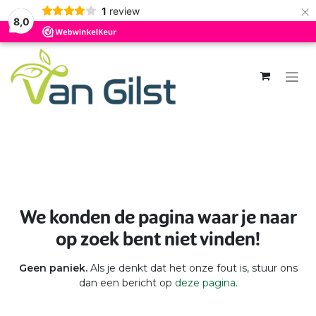
×
1
review
8,0
Overslaan naar inhoud
Fout 404
We konden de pagina waar je naar
op zoek bent niet vinden!
Geen paniek.
Als je denkt dat het onze fout is, stuur ons
dan een bericht op
deze pagina
.