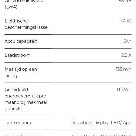
Geluidsdrukniveau
58 dB
(LWA)
Elektrische
IP X5
beschermingsklasse
Accu capaciteit
5Ah
Laadstroom
2,2 A
Maaitijd op een
135 min
lading
Gemiddeld
11 kWh
energieverbruik per
maand bij maximaal
gebruik
Toetsenbord
Jogwheel, display, LED/ App