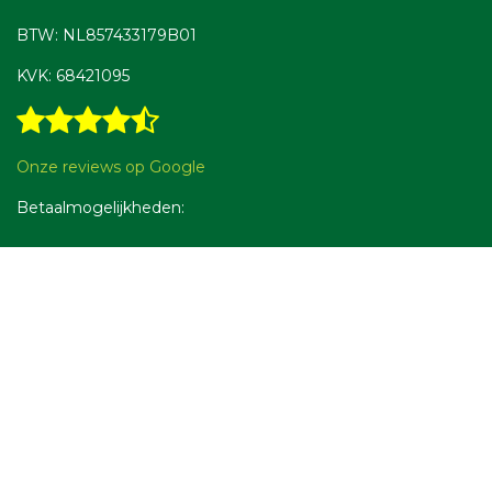
BTW: NL857433179B01
KVK: 68421095
Onze reviews op Google
Betaalmogelijkheden: