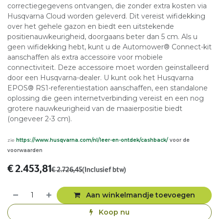
correctiegegevens ontvangen, die zonder extra kosten via
Husqvarna Cloud worden geleverd. Dit vereist wifidekking
over het gehele gazon en biedt een uitstekende
positienauwkeurigheid, doorgaans beter dan 5 cm. Als u
geen wifidekking hebt, kunt u de Automower® Connect-kit
aanschaffen als extra accessoire voor mobiele
connectiviteit. Deze accessoire moet worden geïnstalleerd
door een Husqvarna-dealer. U kunt ook het Husqvarna
EPOS® RS1-referentiestation aanschaffen, een standalone
oplossing die geen internetverbinding vereist en een nog
grotere nauwkeurigheid van de maaierpositie biedt
(ongeveer 2-3 cm).
zie
https://www.husqvarna.com/nl/leer-en-ontdek/cashback/
voor de
voorwaarden
€
2.453,81
€
2.726,45
(Inclusief btw)
Aan winkelmandje toevoegen
Koop nu