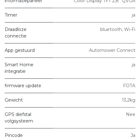
informatiepaneel
Color Display TFT 2,8” QVGA
Timer
ja
Draadloze
bluetooth, Wi-Fi
connectie
App gestuurd
Automower Connect
Smart Home
ja
integratie
firmware update
FOTA
Gewicht
13,2kg
GPS diefstal
Nee
volgsysteem
Pincode
Ja