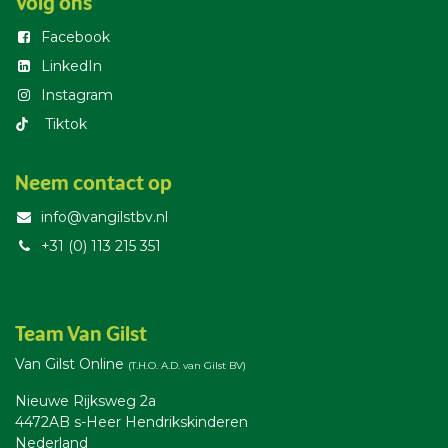
Volg ons
Facebook
LinkedIn
Instagram
T​iktok
Neem contact op
info@vangilstbv.nl
+31 (0) 113 215 351
Team Van Gilst
Van Gilst Online
(T.H.O. A.D. van Gilst BV)
Nieuwe Rijksweg 2a
4472AB s-Heer Hendrikskinderen
Nederland