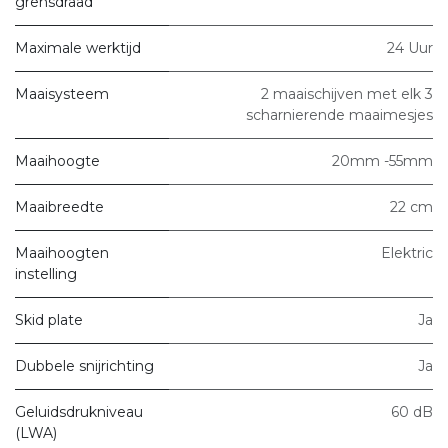
grensdraad
Maximale werktijd
24 Uur
Maaisysteem
2 maaischijven met elk 3
scharnierende maaimesjes
Maaihoogte
20mm -55mm
Maaibreedte
22 cm
Maaihoogten
Elektric
instelling
Skid plate
Ja
Dubbele snijrichting
Ja
Geluidsdrukniveau
60 dB
(LWA)