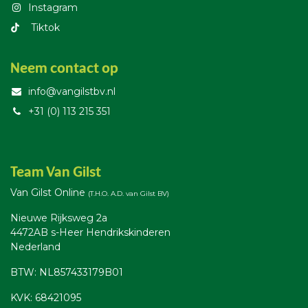
Instagram
T​iktok
Neem contact op
info@vangilstbv.nl
+31 (0) 113 215 351
Team Van Gilst
Van Gilst Online
(T.H.O. A.D. van Gilst BV)
Nieuwe Rijksweg 2a
4472AB s-Heer Hendrikskinderen
Nederland
BTW: NL857433179B01
KVK: 68421095