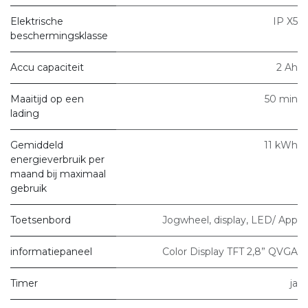
Elektrische
IP X5
beschermingsklasse
Accu capaciteit
2 Ah
Maaitijd op een
50 min
lading
Gemiddeld
11 kWh
energieverbruik per
maand bij maximaal
gebruik
Toetsenbord
Jogwheel, display, LED/ App
informatiepaneel
Color Display TFT 2,8” QVGA
Timer
ja