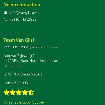
Neem contact op
info@vangilstbv.nl
+31 (0) 113 215 351
Team Van Gilst
Van Gilst Online
(T.H.O. A.D. van Gilst BV)
Nieuwe Rijksweg 2a
4472AB s-Heer Hendrikskinderen
Nederland
BTW: NL857433179B01
KVK: 68421095
Onze reviews op Google