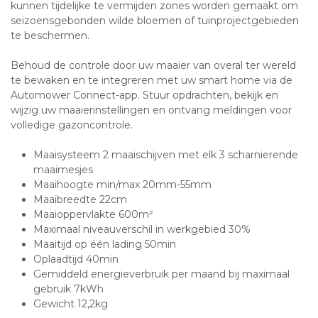
kunnen tijdelijke te vermijden zones worden gemaakt om
seizoensgebonden wilde bloemen of tuinprojectgebieden
te beschermen.
Behoud de controle door uw maaier van overal ter wereld
te bewaken en te integreren met uw smart home via de
Automower Connect-app. Stuur opdrachten, bekijk en
wijzig uw maaierinstellingen en ontvang meldingen voor
volledige gazoncontrole.
Maaisysteem 2 maaischijven met elk 3 scharnierende
maaimesjes
Maaihoogte min/max 20mm-55mm
Maaibreedte 22cm
Maaioppervlakte 600m²
Maximaal niveauverschil in werkgebied 30%
Maaitijd op één lading 50min
Oplaadtijd 40min
Gemiddeld energieverbruik per maand bij maximaal
gebruik 7kWh
Gewicht 12,2kg