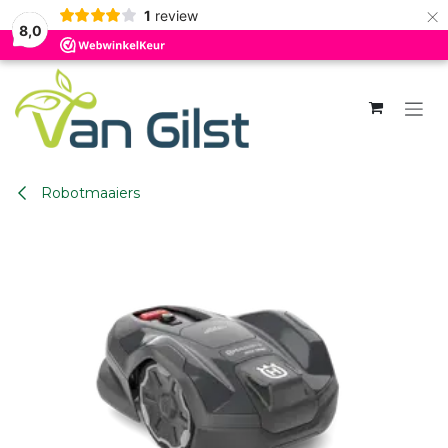
×
1
review
8,0
Overslaan naar inhoud
Robotmaaiers