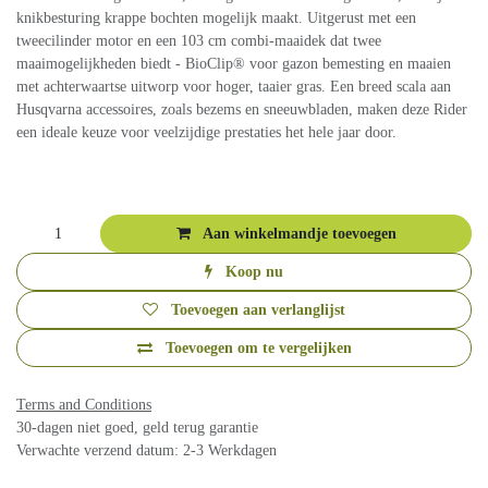
velgen. All-Wheel-Drive past de tractie automatisch aan
verschillende bodemomstandigheden aan, zoals gladde of
hellende gebieden, terwijl de knikbesturing krappe bochten
mogelijk maakt. Uitgerust met een tweecilinder motor en
een 103 cm combi-maaidek dat twee maaimogelijkheden
biedt - BioClip® voor gazon bemesting en maaien met
achterwaartse uitworp voor hoger, taaier gras. Een breed
scala aan Husqvarna accessoires, zoals bezems en
sneeuwbladen, maken deze Rider een ideale keuze voor
veelzijdige prestaties het hele jaar door.
€
5.784,30
(Inclusief btw)
Aan winkelmandje toevoegen
Koop nu
Toevoegen aan verlanglijst
Toevoegen om te vergelijken