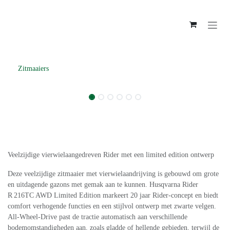
Overslaan naar inhoud
Zitmaaiers
Husqvarna R 216TC AWD Zitmaaier
incl. 103 cm combi-maaidek
Veelzijdige vierwielaangedreven Rider met een limited
edition ontwerp
Deze veelzijdige zitmaaier met vierwielaandrijving is
gebouwd om grote en uitdagende gazons met gemak aan
te kunnen. Husqvarna Rider R 216TC AWD Limited Edition
markeert 20 jaar Rider-concept en biedt comfort
verhogende functies en een stijlvol ontwerp met zwarte