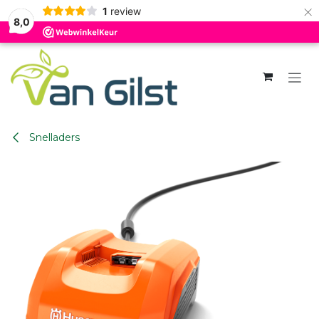
×
1
review
8,0
Overslaan naar inhoud
Snelladers