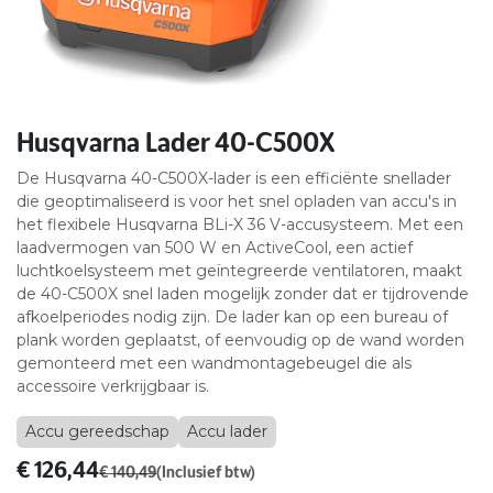
Husqvarna Lader 40-C500X
De Husqvarna 40-C500X-lader is een efficiënte snellader
die geoptimaliseerd is voor het snel opladen van accu's in
het flexibele Husqvarna BLi-X 36 V-accusysteem. Met een
laadvermogen van 500 W en ActiveCool, een actief
luchtkoelsysteem met geïntegreerde ventilatoren, maakt
de 40-C500X snel laden mogelijk zonder dat er tijdrovende
afkoelperiodes nodig zijn. De lader kan op een bureau of
plank worden geplaatst, of eenvoudig op de wand worden
gemonteerd met een wandmontagebeugel die als
accessoire verkrijgbaar is.
Accu gereedschap
Accu lader
€
126,44
€
140,49
(Inclusief btw)