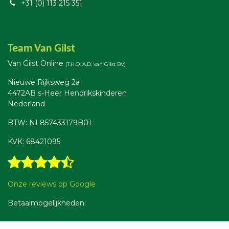
+31 (0) 113 215 351
Team Van Gilst
Van Gilst Online
(T.H.O. A.D. van Gilst BV)
Nieuwe Rijksweg 2a
4472AB s-Heer Hendrikskinderen
Nederland
BTW: NL857433179B01
KVK: 68421095
Onze reviews op Google
Betaalmogelijkheden: