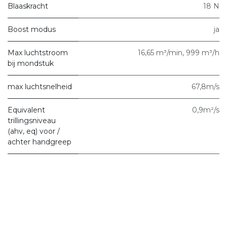
Blaaskracht
18 N
Boost modus
ja
Max luchtstroom
16,65 m³/min, 999 m³/h
bij mondstuk
max luchtsnelheid
67,8m/s
Equivalent
0,9m²/s
trillingsniveau
(ahv, eq) voor /
achter handgreep