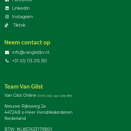
LinkedIn
Instagram
T​iktok
Neem contact op
info@vangilstbv.nl
+31 (0) 113 215 351
Team Van Gilst
Van Gilst Online
(T.H.O. A.D. van Gilst BV)
Nieuwe Rijksweg 2a
4472AB s-Heer Hendrikskinderen
Nederland
BTW: NL857433179B01