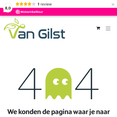
×
1
review
8,0
Overslaan naar inhoud
Fout 404
We konden de pagina waar je naar