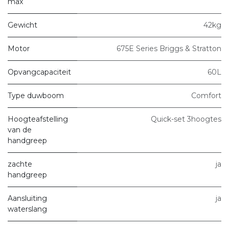
max
Gewicht
42kg
Motor
675E Series Briggs & Stratton
Opvangcapaciteit
60L
Type duwboom
Comfort
Hoogteafstelling
Quick-set 3hoogtes
van de
handgreep
zachte
ja
handgreep
Aansluiting
ja
waterslang