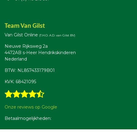
Team Van Gilst
Van Gilst Online
(T.H.O. A.D. van Gilst BV)
Nieuwe Rijksweg 2a
4472AB s-Heer Hendrikskinderen
Nederland
BTW: NL857433179B01
KVK: 68421095
Onze reviews op Google
Betaalmogelijkheden: