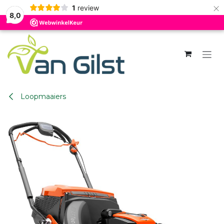
×
1
review
8,0
Overslaan naar inhoud
Loopmaaiers