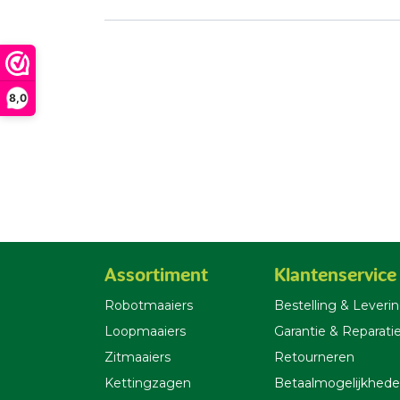
8,0
Assortiment
Klantenservice
Robotmaaiers
Bestelling & Leverin
Loopmaaiers
Garantie & Reparati
Zitmaaiers
Retourneren
Kettingzagen
Betaalmogelijkhed