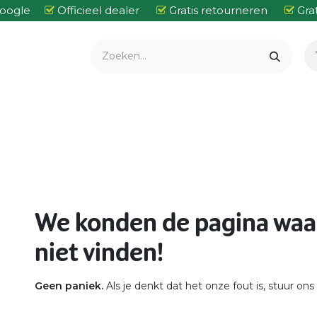
 Google
Officieel dealer
Gratis retourneren
Grat
ers
Kettingzagen
Heggenscharen
Bosmaaiers
Trimmers
Fout 404
We konden de pagina waar
niet vinden!
Geen paniek.
Als je denkt dat het onze fout is, stuur on