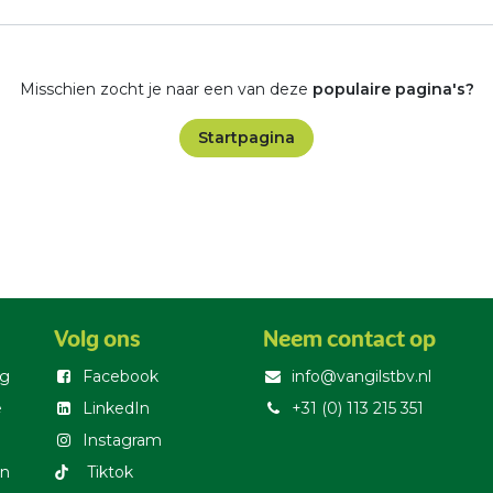
Misschien zocht je naar een van deze
populaire pagina's?
Startpagina
Volg ons
Neem contact op
g
Facebook
info@vangilstbv.nl
e
LinkedIn
+31 (0) 113 215 351
Instagram
en
T​iktok