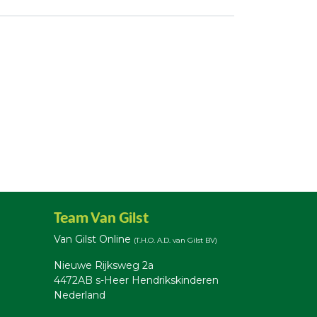
Team Van Gilst
Van Gilst Online
(T.H.O. A.D. van Gilst BV)
Nieuwe Rijksweg 2a
4472AB s-Heer Hendrikskinderen
Nederland