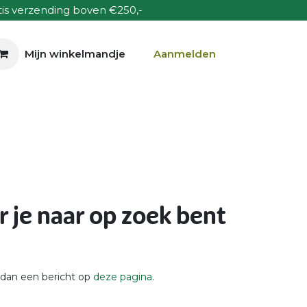
is verzending boven €250,-
Mijn winkelmandje
Aanmelden
Bladblazers
Accu's & Laders
Contact
 je naar op zoek bent
s dan een bericht op
deze pagina
.