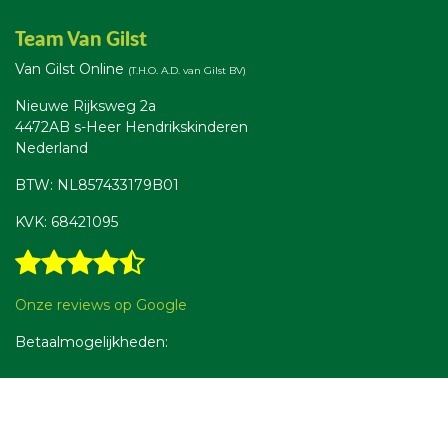
Team Van Gilst
Van Gilst Online
(T.H.O. A.D. van Gilst BV)
Nieuwe Rijksweg 2a
4472AB s-Heer Hendrikskinderen
Nederland
BTW: NL857433179B01
KVK: 68421095
Onze reviews op Google
Betaalmogelijkheden: