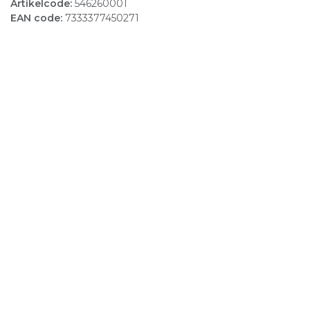
Artikelcode:
546260001
EAN code:
7333377450271