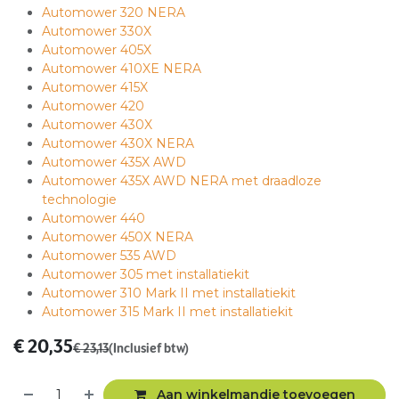
Automower 320 NERA
Automower
330X
Automower
405X
Automower 410XE NERA
Automower
415X
Automower
420
Automower 430X
Automower 430X NERA
Automower 435X AWD
Automower 435X AWD NERA met draadloze
technologie
Automower 440
Automower 450X NERA
Automower 535 AWD
Automower 305 met installatiekit
Automower 310 Mark II met installatiekit
Automower 315 Mark II met installatiekit
€
20,35
€
23,13
(Inclusief btw)
Aan winkelmandje toevoegen