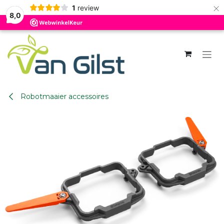
×
1
review
8,0
Overslaan naar inhoud
Robotmaaier accessoires