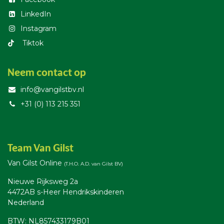
LinkedIn
Instagram
T​iktok
Neem contact op
info@vangilstbv.nl
+31 (0) 113 215 351
Team Van Gilst
Van Gilst Online
(T.H.O. A.D. van Gilst BV)
Nieuwe Rijksweg 2a
4472AB s-Heer Hendrikskinderen
Nederland
BTW: NL857433179B01