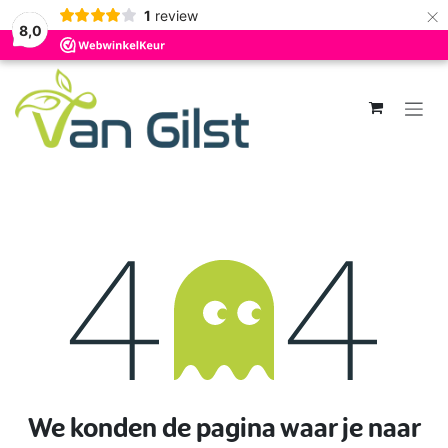
×
1
review
8,0
Overslaan naar inhoud
Fout 404
We konden de pagina waar je naar