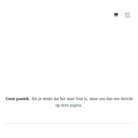
Overslaan naar inhoud
Fout 404
We konden de pagina waar je
naar op zoek bent niet vinden!
Geen paniek.
Als je denkt dat het onze fout is, stuur ons
dan een bericht op
deze pagina
.