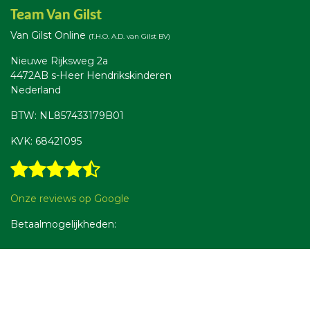
Team Van Gilst
Van Gilst Online
(T.H.O. A.D. van Gilst BV)
Nieuwe Rijksweg 2a
4472AB s-Heer Hendrikskinderen
Nederland
BTW: NL857433179B01
KVK: 68421095
Onze reviews op Google
Betaalmogelijkheden: