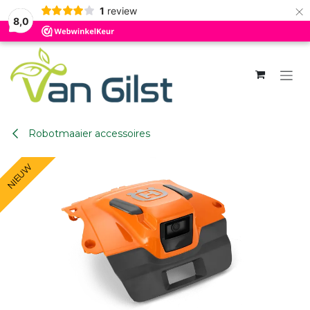
×
1
review
8,0
Overslaan naar inhoud
Robotmaaier accessoires
NIEUW